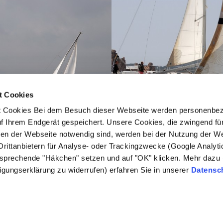
t Cookies
t Cookies Bei dem Besuch dieser Webseite werden personenbe
uf Ihrem Endgerät gespeichert. Unsere Cookies, die zwingend für
onen der Webseite notwendig sind, werden bei der Nutzung der We
Drittanbietern für Analyse- oder Trackingzwecke (Google Analyt
ntsprechende "Häkchen" setzen und auf "OK" klicken. Mehr dazu (
ZURÜCK ZU DEN IMPRESSIONEN
lligungserklärung zu widerrufen) erfahren Sie in unserer
Datensc
Impressum
|
Datenschutz