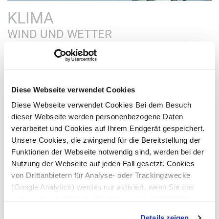
KLIMA
WIND UND WETTER
Das Klima um
Sardinien
herum ist
typisch mediteran
. Im
Sommer sehr heiß und trocken und im Winter windig und
auch mal regnersich.
Diese Webseite verwendet Cookies
Diese Webseite verwendet Cookies Bei dem Besuch
Eine der
besten Reisezeiten ist der frühe Herbst
mit noch
dieser Webseite werden personenbezogene Daten
leicht warmen Temperaturen: Wasser- (ca. 20
° C
) und Luft
verarbeitet und Cookies auf Ihrem Endgerät gespeichert.
(ca. 23
° C
). Aufgrund der etwas nördlicheren Lage ist es
Unsere Cookies, die zwingend für die Bereitstellung der
auf und um Sardinien herum etwas kühler, als zum Beispiel
Funktionen der Webseite notwendig sind, werden bei der
im Vergleich zu Griechenland.
Nutzung der Webseite auf jeden Fall gesetzt. Cookies
von Drittanbietern für Analyse- oder Trackingzwecke
(Google Analytics) werden nur aktiviert, wenn Sie das
HAUPTWINDE
entsprechende "Häkchen" setzen und auf "OK" klicken.
Mehr dazu (einschließlich der Möglichkeit, die
Details zeigen