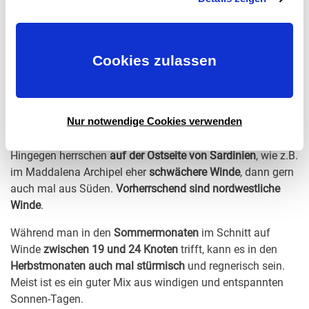
AN DER KÜSTE SARDINIENS
Einwilligungserklärung zu widerrufen) erfahren Sie in
unserer
Datenschutzerklärung
—
Impressum
.
Rund um Sardinien gibt es unterschiedliche Winde.
Cookies zulassen
Vorherrschend ist der Mistral
der hauptsächlich an der
Westküste voll spürbar ist. Parallel auch in der Straße von
Bonifacio verstärkt durch die Düsenwirkung zwischen
Sardinien und Korsika und dann um ca. 2 Bft verstärkt
Nur notwendige Cookies verwenden
wird.
Hingegen herrschen
auf der Ostseite von Sardinien
, wie z.B.
im
Maddalena Archipel eher
schwächere Winde
, dann gern
auch mal aus Süden.
Vorherrschend sind nordwestliche
Winde
.
Während man in den
Sommermonaten
im Schnitt auf
Winde
zwischen 19 und 24 Knoten
trifft, kann es in den
Herbstmonaten auch mal stürmisch
und regnerisch sein.
Meist ist es ein guter Mix aus windigen und entspannten
Sonnen-Tagen.