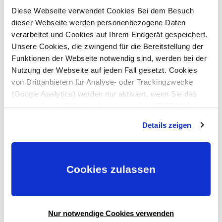
Vorname *
Diese Webseite verwendet Cookies Bei dem Besuch
dieser Webseite werden personenbezogene Daten
verarbeitet und Cookies auf Ihrem Endgerät gespeichert.
Unsere Cookies, die zwingend für die Bereitstellung der
Nachname *
Funktionen der Webseite notwendig sind, werden bei der
Nutzung der Webseite auf jeden Fall gesetzt. Cookies
von Drittanbietern für Analyse- oder Trackingzwecke
E-Mail-Adresse *
(Google Analytics) werden nur aktiviert, wenn Sie das
entsprechende "Häkchen" setzen und auf "OK" klicken.
Mehr dazu (einschließlich der Möglichkeit, die
Details zeigen
Einwilligungserklärung zu widerrufen) erfahren Sie in
Rufnummer *
unserer
Datenschutzerklärung
—
Impressum
.
Cookies zulassen
Straße, Hausnummer
Nur notwendige Cookies verwenden