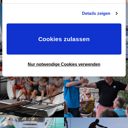
entsprechende "Häkchen" setzen und auf "OK" klicken.
Mehr dazu (einschließlich der Möglichkeit, die
Details zeigen
Einwilligungserklärung zu widerrufen) erfahren Sie in
unserer
Datenschutzerklärung
—
Impressum
.
Cookies zulassen
Nur notwendige Cookies verwenden